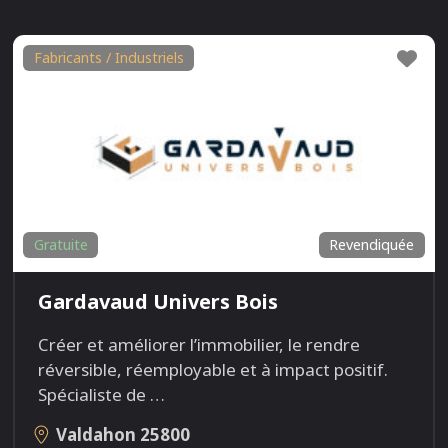
Fav
Fabricants / Industriels
Gratuite
Revendiquée
Gardavaud Univers Bois
Créer et améliorer l’immobilier, le rendre
réversible, réemployable et à impact positif.
Spécialiste de
…
Valdahon
25800