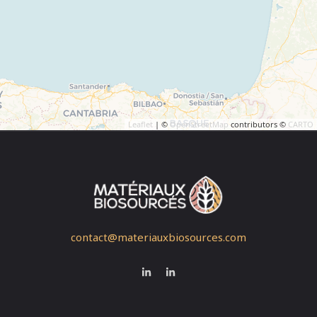
Leaflet
| ©
OpenStreetMap
contributors ©
CARTO
contact@materiauxbiosources.com