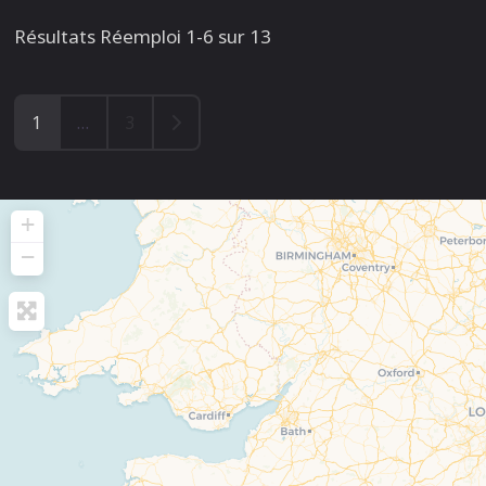
Résultats Réemploi 1-6 sur 13
Older posts
1
…
3
+
−