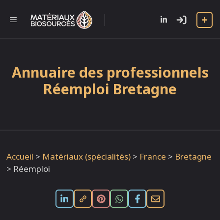
Aller
au
l
MENU
contenu
Annuaire des professionnels
Réemploi Bretagne
Accueil
>
Matériaux (spécialités)
>
France
>
Bretagne
>
Réemploi