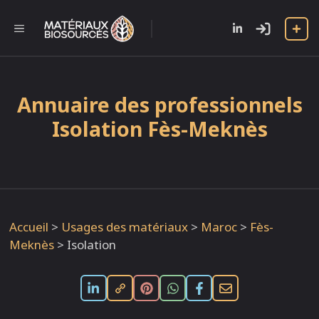
Aller
au
l
MENU
contenu
Annuaire des professionnels
Isolation Fès-Meknès
Accueil
>
Usages des matériaux
>
Maroc
>
Fès-
Meknès
>
Isolation