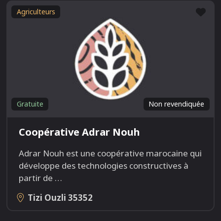
Fav
Agriculteurs
Gratuite
Non revendiquée
Coopérative Adrar Nouh
Adrar Nouh est une coopérative marocaine qui
développe des technologies constructives à
partir de
…
Tizi Ouzli
35352