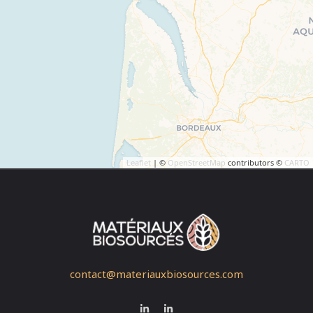
Leaflet
| ©
OpenStreetMap
contributors ©
CARTO
contact@materiauxbiosources.com