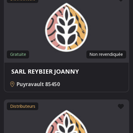
Gratuite
Non revendiquée
SARL REYBIER JOANNY
Puyravault
85450
Fav
Distributeurs