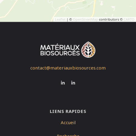
Leaflet
| ©
OpenStreetMap
contributors ©
CARTO
contact@materiauxbiosources.com
LIENS RAPIDES
Accueil
Recherche