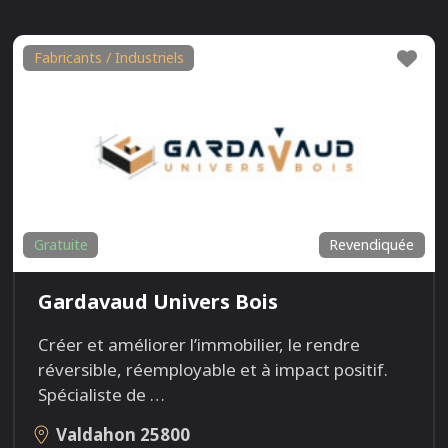
Fav
Fabricants / Industriels
Gratuite
Revendiquée
Gardavaud Univers Bois
Créer et améliorer l’immobilier, le rendre
réversible, réemployable et à impact positif.
Spécialiste de
…
Valdahon
25800