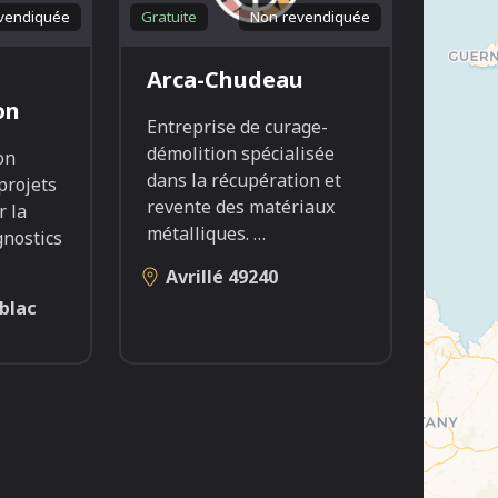
vendiquée
Gratuite
Non revendiquée
Arca-Chudeau
on
Entreprise de curage-
démolition spécialisée
on
dans la récupération et
projets
revente des matériaux
r la
métalliques.
…
gnostics
Avrillé
49240
blac