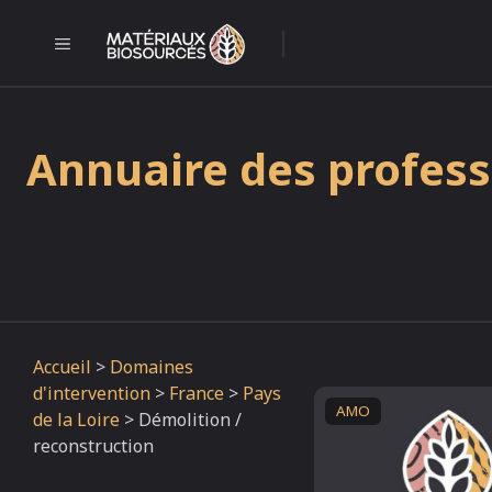
Aller
au
MENU
l
contenu
Annuaire des profess
Accueil
>
Domaines
d'intervention
>
France
>
Pays
AMO
de la Loire
>
Démolition /
reconstruction