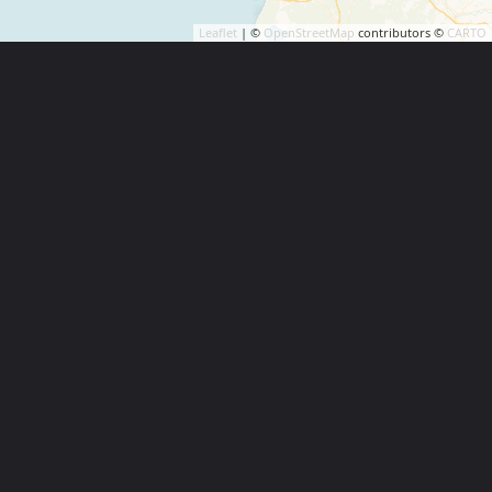
Leaflet
| ©
OpenStreetMap
contributors ©
CARTO