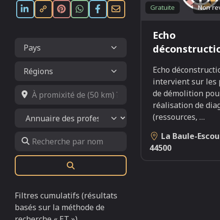
Gratuite
Non re
Echo
déconstructi
Echo déconstructi
intervient sur les 
À promixité de (50 km) ?
de démolition pou
réalisation de dia
Select search type
(ressources,
…
La Baule-Escou
Recherche par nom
44500
Rechercher
Filtres cumulatifs (résultats
basés sur la méthode de
recherche « ET »)