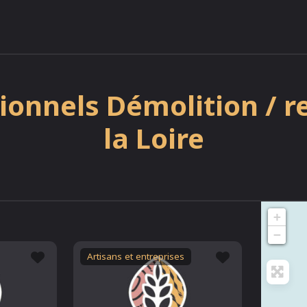
ionnels Démolition / r
la Loire
+
−
Favori
Favori
Artisans et entreprises