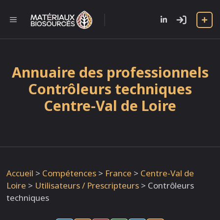
Aller
au
l
MENU
contenu
Annuaire des professionnels
Contrôleurs techniques
Centre-Val de Loire
Accueil
>
Compétences
>
France
>
Centre-Val de
Loire
>
Utilisateurs / Prescripteurs
>
Contrôleurs
techniques