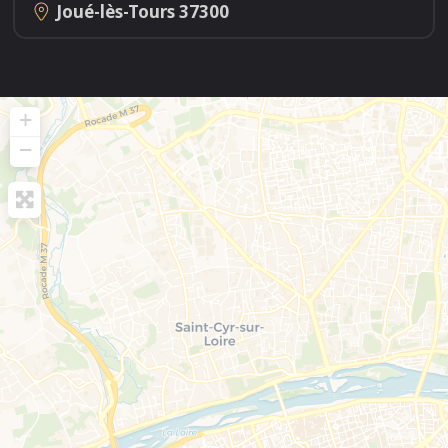
Joué-lès-Tours
37300
+
−