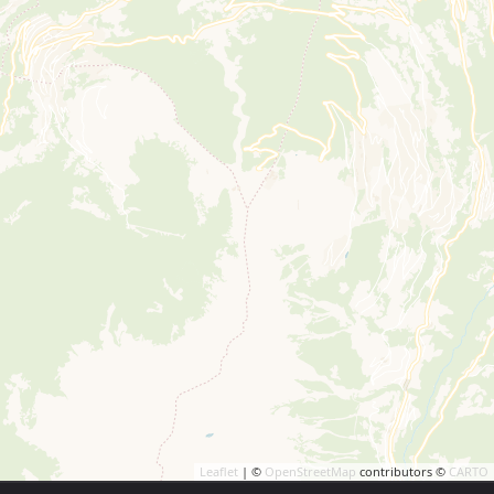
Leaflet
| ©
OpenStreetMap
contributors ©
CARTO