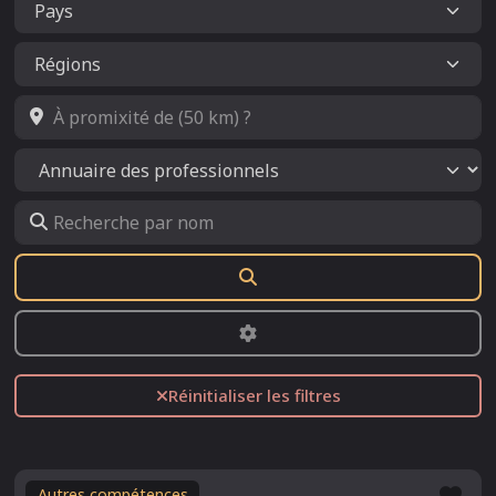
À promixité de (50 km) ?
Select search type
Recherche par nom
Rechercher
Advanced Filters
Réinitialiser les filtres
Fav
Autres compétences