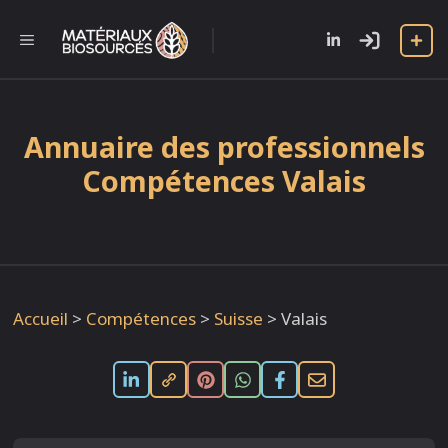
Aller
au
l
MENU
contenu
Annuaire des professionnels
Compétences Valais
Accueil
>
Compétences
>
Suisse
>
Valais