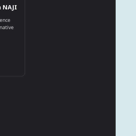
a NAJI
gence
native