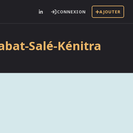
CONNEXION
AJOUTER
abat-Salé-Kénitra