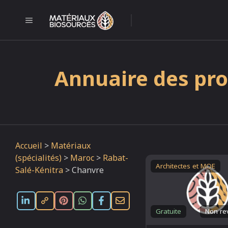
Aller
au
MENU
l
contenu
Annuaire des pro
Accueil
>
Matériaux
(spécialités)
>
Maroc
>
Rabat-
Architectes et MOE
Salé-Kénitra
>
Chanvre
Gratuite
Non re