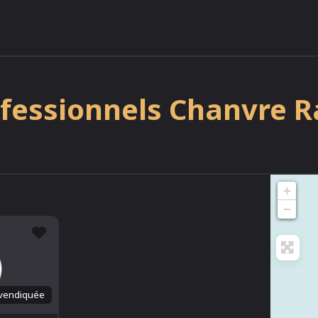
fessionnels Chanvre R
+
−
Favori
vendiquée