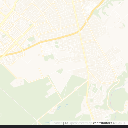
Leaflet
| ©
OpenStreetMap
contributors ©
CARTO