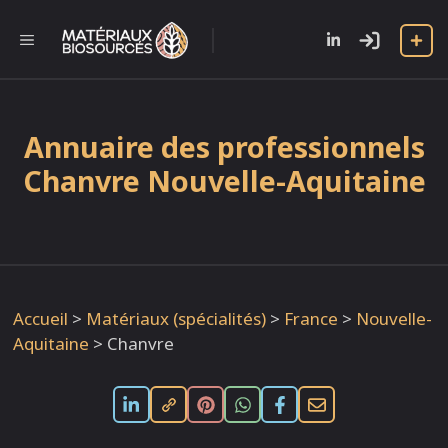
Aller
au
l
MENU
contenu
Annuaire des professionnels
Chanvre Nouvelle-Aquitaine
Accueil
>
Matériaux (spécialités)
>
France
>
Nouvelle-
Aquitaine
>
Chanvre