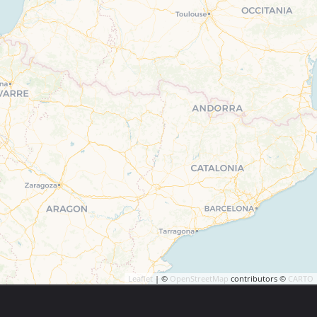
Leaflet
| ©
OpenStreetMap
contributors ©
CARTO