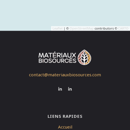
Leaflet
| ©
OpenStreetMap
contributors ©
CARTO
contact@materiauxbiosources.com
LIENS RAPIDES
Accueil