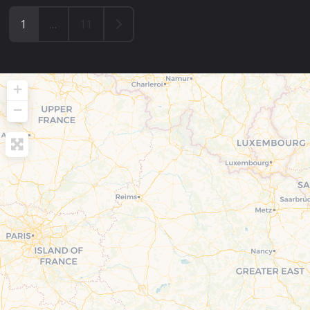
Older posts
1
…
11
+
−