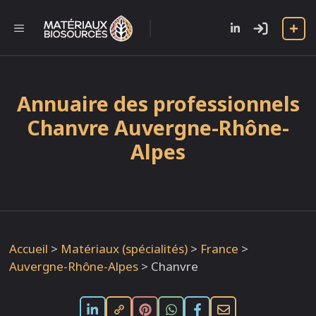
Aller
au
l
MENU
contenu
Annuaire des professionnels
Chanvre Auvergne-Rhône-
Alpes
Accueil
>
Matériaux (spécialités)
>
France
>
Auvergne-Rhône-Alpes
>
Chanvre