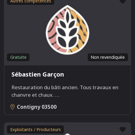
Fav
Autres compétences
Gratuite
Non revendiquée
Sébastien Garçon
Restauration du bâti ancien. Tous travaux en
chanvre et chaux.
…
Contigny
03500
Fav
Exploitants / Producteurs