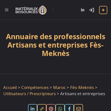
Aller
au
l
MENU
contenu
Annuaire des professionnels
Artisans et entreprises Fès-
Meknès
Accueil
>
Compétences
>
Maroc
>
Fès-Meknès
>
Utilisateurs / Prescripteurs
>
Artisans et entreprises