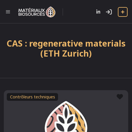
Aller
au
l
MENU
contenu
CAS : regenerative materials
(ETH Zurich)
Fav
Contrôleurs techniques