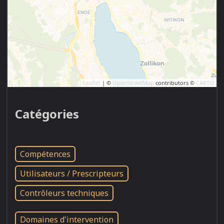
Leaflet
| ©
OpenStreetMap
contributors ©
CARTO
Catégories
Compétences
Utilisateurs / Prescripteurs
Contrôleurs techniques
Domaines d'intervention