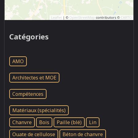
Leaflet
| ©
OpenStreetMap
contributors ©
CARTO
Catégories
AMO
Architectes et MOE
Compétences
Matériaux (spécialités)
Chanvre
Bois
Paille (blé)
Lin
Ouate de cellulose
Béton de chanvre