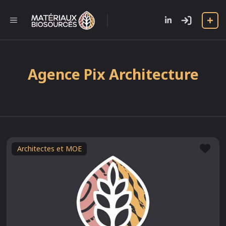
Aller
au
l
MENU
contenu
Agence Pix Architecture
Fav
Architectes et MOE