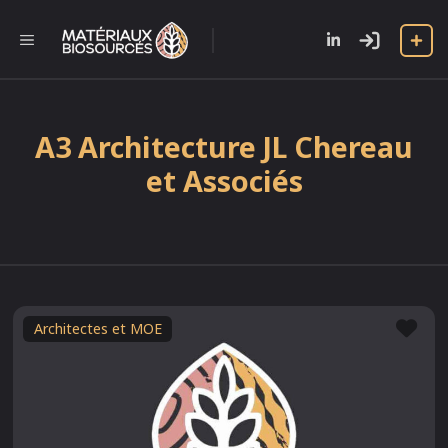
Aller
au
l
MENU
contenu
A3 Architecture JL Chereau
et Associés
Fav
Architectes et MOE